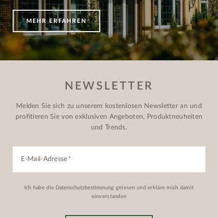
MEHR ERFAHREN
NEWSLETTER
Melden Sie sich zu unserem kostenlosen Newsletter an und
profitieren Sie von exklusiven Angeboten, Produktneuheiten
und Trends.
E-Mail-Adresse
Ich habe die
Datenschutzbestimmung
gelesen und erkläre mich damit
einverstanden