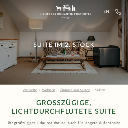
EN
SUITE IM 2. STOCK
Webseite
Wohnen
Zimmer und Suiten
Suiten
GROSSZÜGIGE, L
ICHTDURCHFLUTETE SUITE
Ihr großzügiges Urlaubszuhause, auch für längere Aufenthalte