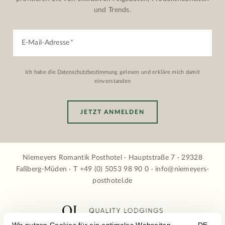
und Trends.
E-Mail-Adresse
Ich habe die
Datenschutzbestimmung
gelesen und erkläre mich damit
einverstanden
JETZT ANMELDEN
Niemeyers Romantik Posthotel · Hauptstraße 7 · 29328
Faßberg-Müden · T
+49 (0) 5053 98 90 0
·
info@niemeyers-
posthotel.de