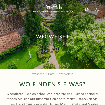
EN
WEGWEISER
Webseite
Hotel
Wegweiser
WO FINDEN SIE WAS?
Orientieren Sie sich schon vor Ihrer Anreise – umso schneller
finden Sie sich auf unserem Gelände zurecht. Entdecken Sie
unser Haupthaus sowie die Häuser Mia Elisabeth und Sophie