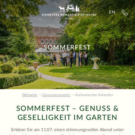
EN
SOMMERFEST
Webseite
Genussmomente
Kulinarischer Kalender
SOMMERFEST – GENUSS &
GESELLIGKEIT IM GARTEN
Erleben Sie am 11.07. einen stimmungsvollen Abend unter