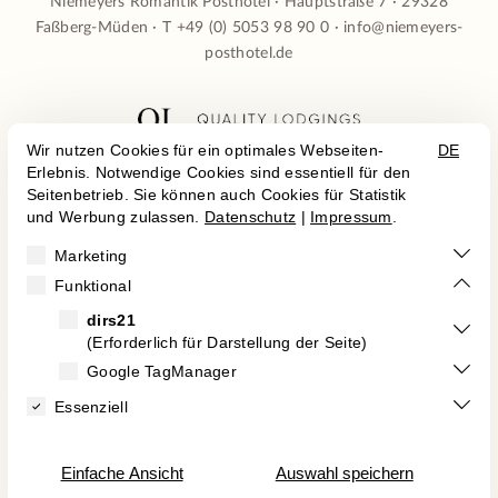
Niemeyers Romantik Posthotel · Hauptstraße 7 · 29328
Faßberg-Müden · T
+49 (0) 5053 98 90 0
·
info@niemeyers-
posthotel.de

