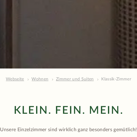
Webseite
Wohnen
Zimmer und Suiten
Klassik-Zimmer
KLEIN. FEIN. MEIN.
Unsere Einzelzimmer sind wirklich ganz besonders gemütlich!