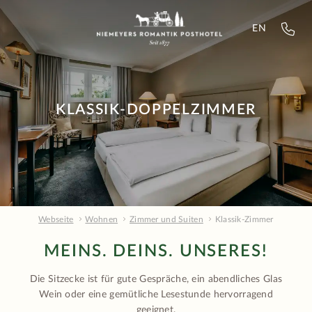
EN
KLASSIK-DOPPELZIMMER
Webseite
Wohnen
Zimmer und Suiten
Klassik-Zimmer
MEINS. DEINS. UNSERES!
Die Sitzecke ist für gute Gespräche, ein abendliches Glas
Wein oder eine gemütliche Lesestunde hervorragend
geeignet.