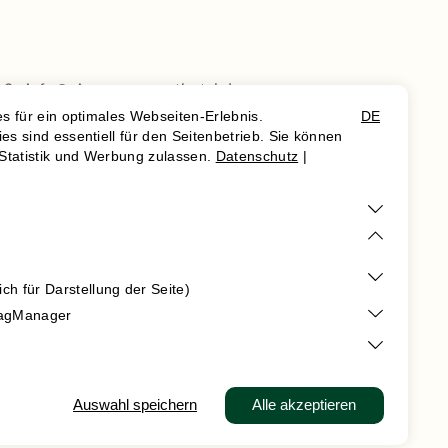
 0
·
info@niemeyers-posthotel.de
AGB