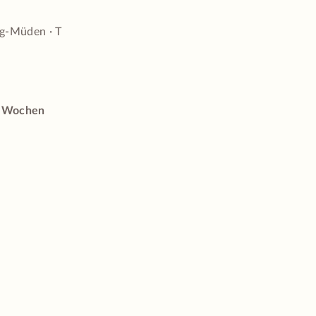
rg-Müden · T
s Wochen