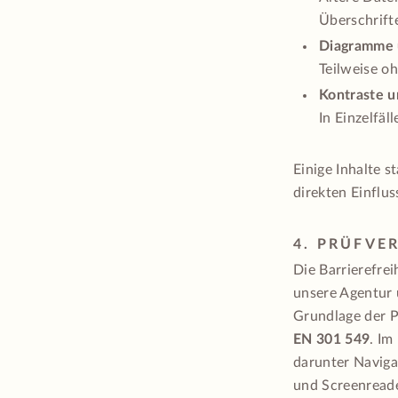
Überschrifte
Diagramme 
Teilweise oh
Kontraste 
In Einzelfä
Einige Inhalte s
direkten Einflu
4. PRÜFVE
Die Barrierefre
unsere Agentur 
Grundlage der 
EN 301 549
. Im
darunter Naviga
und Screenreade