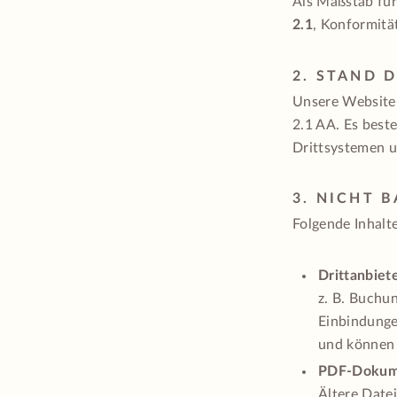
Als Maßstab für
2.1
, Konformitä
2. STAND 
Unsere Website
2.1 AA. Es best
Drittsystemen u
3. NICHT 
Folgende Inhalt
Drittanbiet
z. B. Buchu
Einbindunge
und können 
PDF-Dokum
Ältere Datei