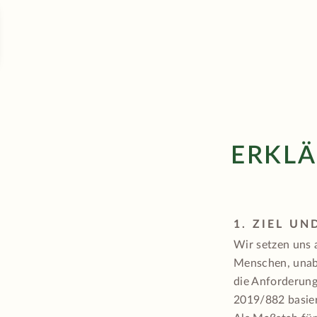
ERKLÄ
1. ZIEL U
Wir setzen uns a
Menschen, unabh
die Anforderun
2019/882 basier