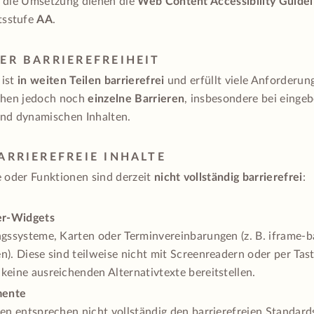
 die Umsetzung dienen die
Web Content Accessibility Guide
tsstufe
AA
.
DER BARRIEREFREIHEIT
 ist
in weiten Teilen barrierefrei
und erfüllt viele Anforder
ehen jedoch noch
einzelne Barrieren
, insbesondere bei einge
nd dynamischen Inhalten.
BARRIEREFREIE INHALTE
e oder Funktionen sind derzeit
nicht vollständig barrierefrei
:
er-Widgets
ngssysteme, Karten oder Terminvereinbarungen (z. B. iframe-b
n). Diese sind teilweise nicht mit Screenreadern oder per Tas
keine ausreichenden Alternativtexte bereitstellen.
ente
en entsprechen nicht vollständig den barrierefreien Standards