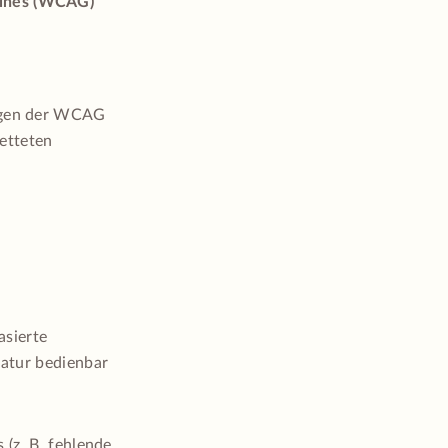
lines (WCAG)
ungen der WCAG
betteten
asierte
tatur bedienbar
 (z. B. fehlende