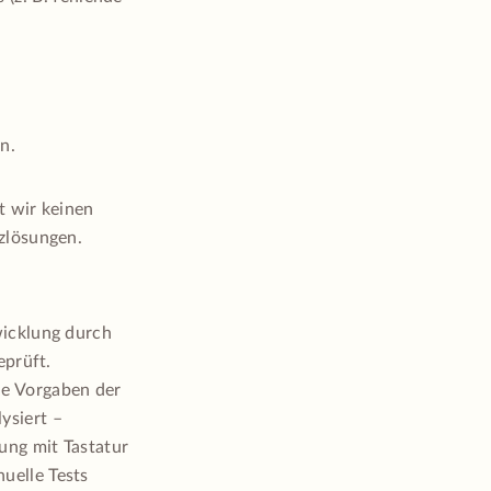
n.
t wir keinen
zlösungen.
wicklung durch
eprüft.
ie Vorgaben der
ysiert –
ung mit Tastatur
uelle Tests